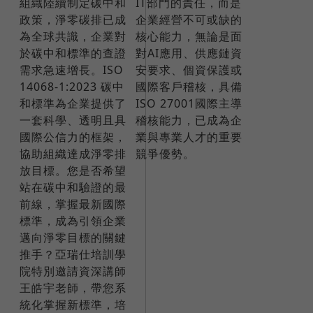
組織陸續制定碳中和
IT部門的責任，而是
政策，淨零碳排已成
企業經營不可或缺的
為全球共識，企業對
核心能力，無論是面
於碳中和標準的查證
對AI應用、供應鏈資
需求急速增長。ISO
安要求、個資保護或
14068-1:2023 碳中
國際客戶稽核，具備
和標準為企業提供了
ISO 27001國際主導
一套科學、透明且具
稽核能力，已成為企
國際公信力的框架，
業與專業人才的重要
協助組織達成淨零排
競爭優勢。
放目標。​您是否希望
站在碳中和驗證的最
前線，掌握最新國際
標準，成為引領企業
邁向淨零目標的關鍵
推手？​亞瑞仕培訓學
院特別邀請資深講師
王皓宇老師，帶您系
統化掌握新標準，培