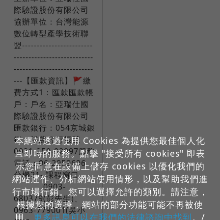
際驗證股份有限公司
協辦單位：台灣能源
數位轉型產學技術聯
盟------------------------
---------------------------
---------------------------
---​【匯款資訊】🚩繳
費方式1：匯款匯款帳
戶：戶名：亞瑞仕國
際驗證股份有限公司
匯款銀行：054京城銀
行 裕農分行帳號：
本網站透過使用 Cookies 為提供您最佳個人化
0931-250-02097服務
且即時的服務。點擊 "接受所有 cookies" 即表
電話：06-2959696
示您同意在設備上儲存 cookies 以優化我們的
分機21- 課程窗口​ ​ ​ ​ ​ ​ ​
網站運作、分析網站使用情形，以及幫助我們進
​ 0903-
行市場行銷。您可以選擇允許的類別。請注意，
680379(彭先生)、
根據您的選擇，網站的部分功能可能不再被使
0963-779001(吳小
用。
更多訊息可以在我們的法律諮詢中找到
。/