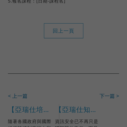
5.報名課程：[日期-課程名]
回上一頁
< 上一篇
下一篇 >
【亞瑞仕培訓學院】ISO 14068-1:2023 碳中和標準主導查證員
【亞瑞仕知識學苑】ISO 27001:2022國際IRCA主導稽核員訓練課程(課程編號 17791)
隨著各國政府與國際
資訊安全已不再只是