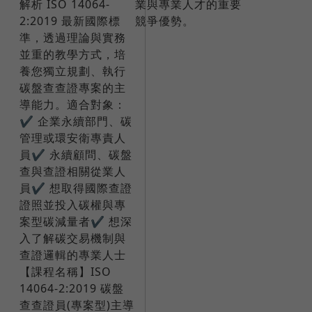
解析 ISO 14064-
業與專業人才的重要
2:2019 最新國際標
競爭優勢。
準，透過理論與實務
並重的教學方式，培
養您獨立規劃、執行
碳盤查查證專案的主
導能力。​​適合對象：
✔ 企業永續部門、碳
管理或環安衛專責人
員✔ 永續顧問、碳盤
查與查證相關從業人
員✔ 想取得國際查證
證照並投入碳權與專
案型碳減量者✔ 想深
入了解碳交易機制與
查證邏輯的專業人士​
【課程名稱】ISO
14064-2:2019 碳盤
查查證員(專案型)主導