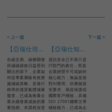
< 上一篇
下一篇 >
【亞瑞仕培訓學院】ISO 14064-2:2019 碳盤查查證員(專案型)主導查證員
【亞瑞仕知識學苑】ISO 27001:2022國際IRCA主導稽核員訓練課程(課程編號 17791)
在碳交易、碳權開發
資訊安全已不再只是
與減碳績效日益受到
IT部門的責任，而是
關注的當下，企業如
企業經營不可或缺的
何從專案層級有效實
核心能力，無論是面
施減碳策略、並進行
對AI應用、供應鏈資
精準的溫室氣體減量
安要求、個資保護或
盤查，已成為衡量企
國際客戶稽核，具備
業永續發展成效的重
ISO 27001國際主導
要指標。​本課程深度
稽核能力，已成為企