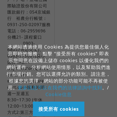
際驗證股份有限公司
匯款銀行：054京城銀
行 裕農分行帳號：
0931-250-02097服務
電話：06-2959696
分機21- 課程窗口​ ​ ​ ​ ​ ​ ​
​ 0903-
本網站透過使用 Cookies 為提供您最佳個人化
680379(彭先生)、
且即時的服務。點擊 "接受所有 cookies" 即表
0963-779001(吳小
示您同意在設備上儲存 cookies 以優化我們的
姐)E-mail：
網站運作、分析網站使用情形，以及幫助我們進
dept.custom@ares-
行市場行銷。您可以選擇允許的類別。請注意，
cert.com ​ ​ ​ ​ ​ ​ ​
根據您的選擇，網站的部分功能可能不再被使
weilin.peng@ares-
用。
更多訊息可以在我們的法律諮詢中找到
。/
cert.com服務時間：
週一至週五
Cookie信息
8:30~17:30 (午休
12:00~13:00)​🚩繳費
接受所有 cookies
方式2:第三方支付平