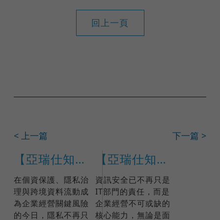
回上一頁
< 上一篇
下一篇 >
【亞瑞仕知識學苑】ISO/IEC 27701:2025隱私資訊管理系統主導稽核員
【亞瑞仕知識學苑】ISO 27001:2022國際IRCA主導稽核員訓練課程(課程編號 17791)
在個資保護、隱私治
資訊安全已不再只是
理與跨境資料流動成
IT部門的責任，而是
為企業經營關鍵風險
企業經營不可或缺的
的今日，隱私不再只
核心能力，無論是面