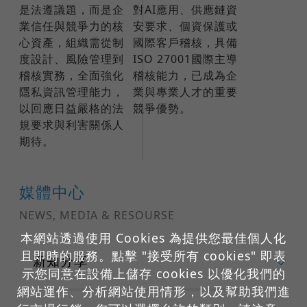
是法遵議題，而是企
對AI應用、供應鏈資
業信任與競爭力的核
安要求、個資保護或
心資產，組織需從制
國際客戶稽核，具備
度設計、風險管理到
ISO 27001國際主導
稽核實務，全面強化
稽核能力，已成為企
隱私資訊管理能力，
業與專業人才的重要
以回應日益嚴格的法
競爭優勢。
規要求與利害關係人
期待。
媒體中心
NEWS, MEDIA & RESOURSE
本網站透過使用 Cookies 為提供您最佳個人化
且即時的服務。點擊 "接受所有 cookies" 即表
新知分享
示您同意在設備上儲存 cookies 以優化我們的
網站運作、分析網站使用情形，以及幫助我們進