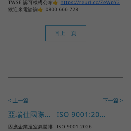
TWSE 認可機構公布👉
https://reurl.cc/ZeWpY3
歡迎來電諮詢👉 0800-666-728
回上一頁
< 上一篇
下一篇 >
亞瑞仕國際驗證榮獲「溫室氣體查驗機構許可證」
ISO 9001:2026 正式發布日期確定！企業品質管理迎向全新里程碑
因應企業溫室氣體排
ISO 9001:2026