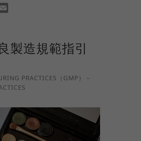
dIn
Facebook
Email
品優良製造規範指引
TURING PRACTICES（GMP）－
ACTICES