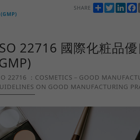
Share
Twitter
Linke
SHARE
(GMP)
ISO 22716 國際化粧
(GMP)
SO 22716 ：COSMETICS－GOOD MANUFAC
UIDELINES ON GOOD MANUFACTURING PR