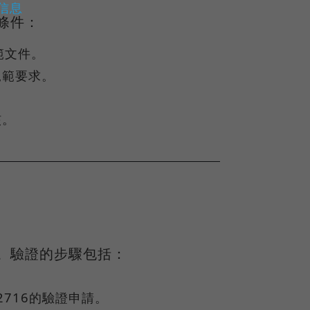
e信息
本條件：
範文件。
規範要求。
核。
行。驗證的步驟包括：
2716的驗證申請。