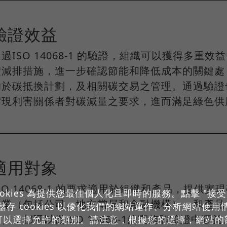
驗證效益
通過ISO 14068-1 的驗證，組織可以獲得多
體減排措施，進一步確認節能和降低成本的關鍵處
助於碳抵換計劃，及相關碳交易之管理。通過驗證
實現利害關係者對碳減量之要求，進而滿足綠色供
適用對象
ISO 14068-1 的要求適用於組織和產品，提
okies 為提供您最佳個人化且即時的服務。點擊 "接受所有 
企業（包括公司、地方當局和金融機構）、和產品
存 cookies 以優化我們的網站運作、分析網站使
），都可以從ISO 14068-1的實施和驗證中獲益
可以選擇允許的類別。請注意，根據您的選擇，網站的