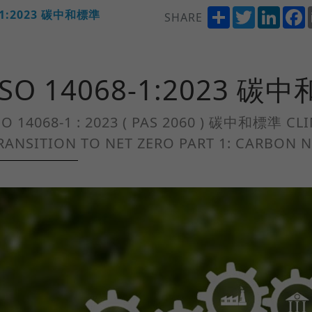
Share
Twitter
Linke
8-1:2023 碳中和標準
SHARE
ISO 14068-1:2023 碳
SO 14068-1 : 2023 ( PAS 2060 ) 碳中和標準 
RANSITION TO NET ZERO PART 1: CARBON 