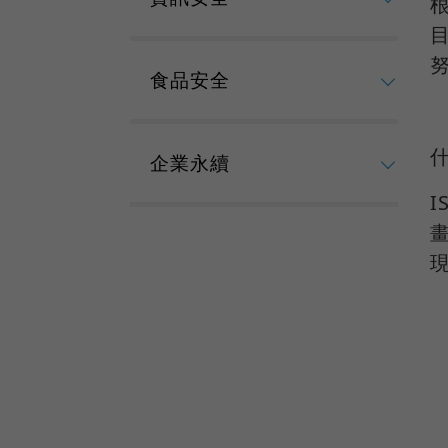
根
努
食品安全
什
企業永續
I