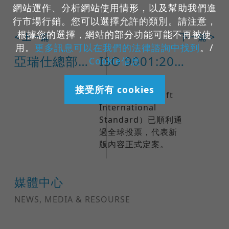
網站運作、分析網站使用情形，以及幫助我們進
行市場行銷。您可以選擇允許的類別。請注意，
根據您的選擇，網站的部分功能可能不再被使
< 上一篇
下一篇 >
用。
更多訊息可以在我們的法律諮詢中找到
。/
亞瑞仕總部辦公室尾牙照片
ISO 9001:2026 正式發布日期確定！企業品質管理迎向全新里程碑
Cookie信息
ISO 9001:2026
接受所有 cookies
FDIS（Final Draft
International
Standard）已順利通
過全球投票，代表新
版內容正式定案。
媒體中心
NEWS, MEDIA & RESOURSE