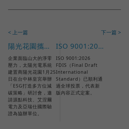
< 上一篇
下一篇 >
陽光花園攜手亞瑞仕，共同啟動全方位ESG減碳策略，助力企業邁向永續未來
ISO 9001:2026 正式發布日期確定！企業品質管理迎向全新里程碑
企業面臨山大的淨零
ISO 9001:2026
壓力，太陽光電系統
FDIS（Final Draft
建置商陽光花園1月25
International
日在台中林皇宮舉辦
Standard）已順利通
「ESG打造多方位減
過全球投票，代表新
碳策略」研討會，邀
版內容正式定案。
請源點科技、艾涅爾
電力及亞瑞仕國際驗
證為協辦單位。