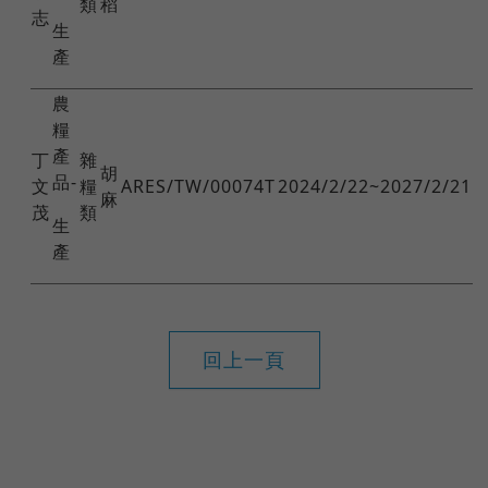
類
稻
志
生
產
農
糧
產
丁
雜
胡
品-
文
糧
ARES/TW/00074T
2024/2/22~2027/2/21
麻
茂
類
生
產
回上一頁