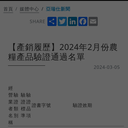
首頁
媒體中心
亞瑞仕新聞
Share
Twitter
LinkedIn
Facebook
Email
SHARE
【產銷履歷】2024年2月份農
糧產品驗證通過名單
2024-03-05
經
營
驗
驗
驗
業
證
證
證
證書字號
驗證效期
者
類
標
品
名
別
準
項
稱