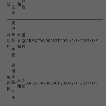
釋
仕
類
生
迦
產
農
糧
產
林
水
番
品-
明
果
荔
ARES/TW/00053T
2024/2/1~2027/1/31
裕
類
枝
生
產
農
糧
產
鄭
米
水
品-
周
ARES/TW/00060T
2024/2/1~2027/1/31
類
稻
興
生
產