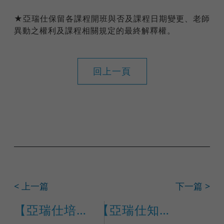
★亞瑞仕保留各課程開班與否及課程日期變更、老師
異動之權利及課程相關規定的最終解釋權。
回上一頁
< 上一篇
下一篇 >
【亞瑞仕培訓課程】ISO/IEC 27001:2022 資訊安全管理系統內部稽核員
【亞瑞仕知識學苑】ISO 27001:2022國際IRCA主導稽核員訓練課程(課程編號 17791)