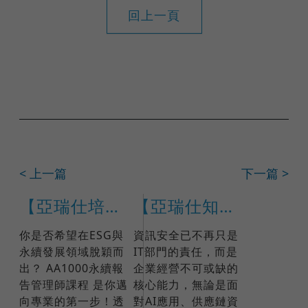
回上一頁
< 上一篇
下一篇 >
【亞瑞仕培訓課程】AA1000永續報告管理師
【亞瑞仕知識學苑】ISO 27001:2022國際IRCA主導稽核員訓練課程(課程編號 17791)
你是否希望在ESG與
資訊安全已不再只是
永續發展領域脫穎而
IT部門的責任，而是
出？ AA1000永續報
企業經營不可或缺的
告管理師課程 是你邁
核心能力，無論是面
向專業的第一步！透
對AI應用、供應鏈資