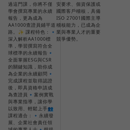
過這門課，你將不僅
安要求、個資保護或
學會撰寫專業的永續
國際客戶稽核，具備
報告，更為成為
ISO 27001國際主導
AA1000查證員鋪平道
稽核能力，已成為企
路。✨ 課程特色：🔹
業與專業人才的重要
深入解析AA1000標
競爭優勢。
準，學習撰寫符合全
球標準的永續報告🔹
全面掌握ESG與CSR
的關鍵知識，助你成
為企業的永續顧問🔹
完成課程並取得認證
後，即具資格申請成
為查證員🔹案例實戰
與專業指導，讓你學
以致用、輕鬆上手👥
課程適合：🔹永續發
展、企業社會責任領
域的專業人士🔹想提