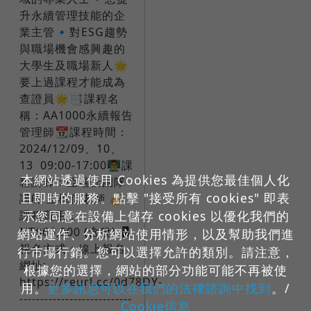
升永續管理技能的企
業主管🔹對ESG趨勢
與職場機會感興趣的
大學生及職場新人🌟
要上過課程才能成為
查證員🌟📑課程名
稱：AA1000永續報告
管理師📆課程時間：
2024/12/09、10、
13 09:00-17:00👨‍🏫課
本網站透過使用 Cookies 為提供您最佳個人化
程講師：亞瑞仕團隊
且即時的服務。點擊 "接受所有 cookies" 即表
講師 王棟信老師 💰
示您同意在設備上儲存 cookies 以優化我們的
課程費用：
NT$66,000 (含稅)📲
網站運作、分析網站使用情形，以及幫助我們進
報名方式：線上報名
行市場行銷。您可以選擇允許的類別。請注意，
網址:
根據您的選擇，網站的部分功能可能不再被使
https://reurl.cc/0d78DY-
用。
更多訊息可以在我們的法律諮詢中找到
。/
---------------------------
Cookie信息