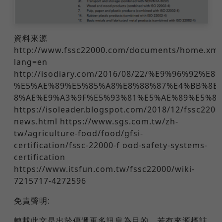
資料來源
http://www.fssc22000.com/documents/home.xml
lang=en
http://isodiary.com/2016/08/22/%E9%96%92%
%E5%AE%89%E5%85%A8%E8%88%87%E4%BB%8B
8%AE%E9%A3%9F%E5%93%81%E5%AE%89%E5%8
https://isoleader.blogspot.com/2018/12/fssc2200
news.html https://www.sgs.com.tw/zh-
tw/agriculture-food/food/gfsi-
certification/fssc-22000-f ood-safety-systems-
certification
https://www.itsfun.com.tw/fssc22000/wiki-
7215717-4272596
免責聲明:
轉載此文是出於傳遞更多訊息為目的，若有來源標註