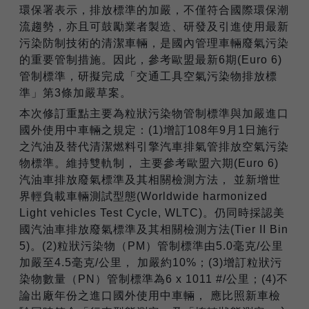
環保署表示，排放標準的加嚴，不僅符合國際環保潮
流趨勢，亦且可鼓勵業者製造、研發及引進使用最新
污染防制技術的清潔車輛，是國內管理車輛廢氣污染
的重要管制措施。因此，參考歐盟最新6期(Euro 6)
管制標準，研擬完成「交通工具空氣污染物排放標
準」第3條加嚴草案。
本次修訂重點主要為粒狀污染物管制標準與加嚴進口
國外使用中車輛之規定：(1)增訂108年9月1日施行
之汽油及替代清潔燃料引擎汽車排氣管排放空氣污染
物標準。維持雙軌制， 主要參考歐盟六期(Euro 6)
汽油車排放廢氣標準及其相關檢測方法， 並新增世
界輕負載車輛測試型態(Worldwide harmonized
Light vehicles Test Cycle, WLTC)。仍同時採認美
國汽油車排放廢氣標準及其相關檢測方法(Tier II Bin
5)。(2)粒狀污染物（PM）管制標準由5.0毫克/公里
加嚴至4.5毫克/公里， 加嚴約10%；(3)增訂粒狀污
染物數量（PN）管制標準為6 x 1011 #/公里；(4)不
論出廠年份之進口國外使用中車輛， 應比照新車檢