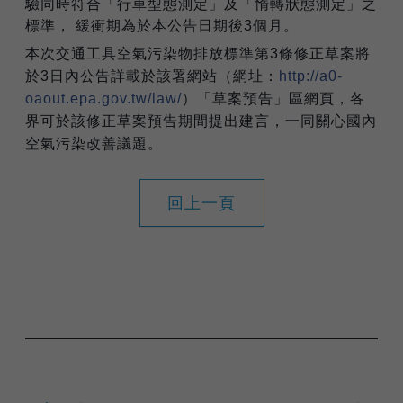
驗同時符合「行車型態測定」及「惰轉狀態測定」之
標準， 緩衝期為於本公告日期後3個月。
本次交通工具空氣污染物排放標準第3條修正草案將
於3日內公告詳載於該署網站（網址：
http://a0-
oaout.epa.gov.tw/law/
）「草案預告」區網頁，各
界可於該修正草案預告期間提出建言，一同關心國內
空氣污染改善議題。
回上一頁