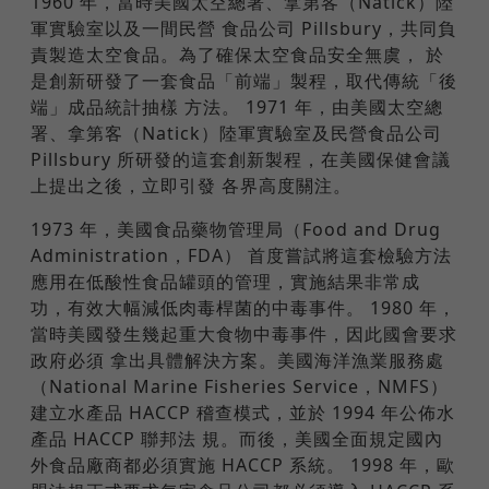
1960 年，當時美國太空總署、拿第客（Natick）陸
軍實驗室以及一間民營 食品公司 Pillsbury，共同負
責製造太空食品。為了確保太空食品安全無虞， 於
是創新研發了一套食品「前端」製程，取代傳統「後
端」成品統計抽樣 方法。 1971 年，由美國太空總
署、拿第客（Natick）陸軍實驗室及民營食品公司
Pillsbury 所研發的這套創新製程，在美國保健會議
上提出之後，立即引發 各界高度關注。
1973 年，美國食品藥物管理局（Food and Drug
Administration，FDA） 首度嘗試將這套檢驗方法
應用在低酸性食品罐頭的管理，實施結果非常成
功，有效大幅減低肉毒桿菌的中毒事件。 1980 年，
當時美國發生幾起重大食物中毒事件，因此國會要求
政府必須 拿出具體解決方案。美國海洋漁業服務處
（National Marine Fisheries Service，NMFS）
建立水產品 HACCP 稽查模式，並於 1994 年公佈水
產品 HACCP 聯邦法 規。而後，美國全面規定國內
外食品廠商都必須實施 HACCP 系統。 1998 年，歐