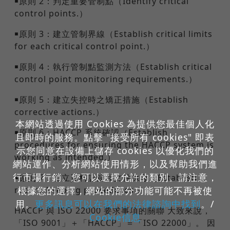
￭原則 2：判定重要管制點（Identify critical
control points.）
￭原則 3：建立管制界線（Establish critical limits
for each critical control point.）
￭原則 4：執行管制點監測方法（Establish critical
control point monitoring requirements.）
￭原則 5：建立失控時之矯正措施（Establish
corrective actions.）
本網站透過使用 Cookies 為提供您最佳個人化
￭原則 6：HACCP 系統確認（Establish
且即時的服務。點擊 "接受所有 cookies" 即表
procedures for ensuring the HACCP system is
示您同意在設備上儲存 cookies 以優化我們的
working as intended.）
網站運作、分析網站使用情形，以及幫助我們進
行市場行銷。您可以選擇允許的類別。請注意，
￭原則 7：建立資料記錄和文件保存（Establish
根據您的選擇，網站的部分功能可能不再被使
record keeping procedures.）
用。
更多訊息可以在我們的法律諮詢中找到
。/
HACCP 與 ISO 22000 要求事項的關聯 大致來說，
Cookie信息
「ISO 9001」＋「HACCP」＝「ISO 22000」。 因