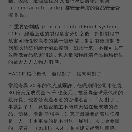
圍。因此，這個過程的 又被稱為從農場到餐桌
（from farm to table）都安全無虞的食品安全管
控 制度。
2. 重要管制點（Critical Control Point System，
CCP） 經過上述的製程危害分析之後，針對製程中
危害可能性較高者的某一個步 驟，制訂有效控制措
施加以預防和給予矯正控制。如此一來，不僅可以有
效降低食品危害問題，也大量減輕終端產品檢驗衍生
的龐大人力與物力消 耗。
HACCP 核心概念－過程對了，結果就對了！
掌舵奇異 20 年的傑克威爾許，任職期間公司市值從
30 億美元成長至 5 千 億美元，被譽為全球最傑出的
執行長。他曾發表過著名的管理名言：「人 對了，
事就對了！」意指企業主不能整天陷在最末端的產
品、價格、廣告 等瑣事，別忘了最重要的管理任務
是「人」！更重要的是不能只「雇用」 人，更要懂
的「培育」（built）人才，並且建立起管理團隊。