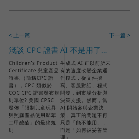
< 上一篇
下一篇 >
淺談 CPC 證書
AI 不是用了就好：ISO 42001 如何打造企業可信任的 AI 治理
Children’s Product
生成式 AI 正以前所未
Certificate 兒童產品
有的速度改變企業運
證書,（簡稱CPC 證
作模式，從文件撰
書），CPC 類似於
寫、客服對話、程式
COC CPC 證書發布規
開發，到市場分析與
則單位? 美國 CPSC
決策支援。然而，當
發佈「限制兒童玩具
AI 開始參與企業決
與照顧產品使用鄰苯
策，真正的問題不再
二甲酸酯」的最終規
只是「能不能用」，
則
而是「如何被妥善管
理」。