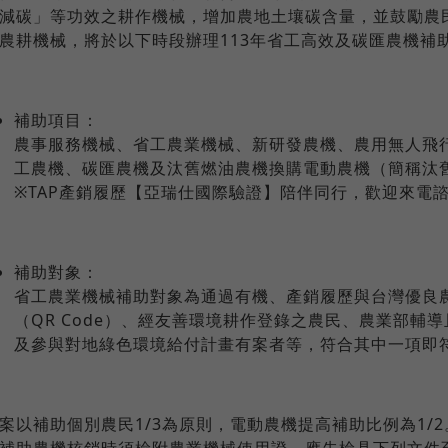
減碳」等功效之耕作機械，增加農地土壤碳含量，並鼓勵農
農耕機械，將於以下時段辦理113年省工高效及碳匯農機補
補助項目：
農事服務機械、省工農業機械、新研發農機、農用無人飛
工農機、碳匯農機及汰舊燃油農機換購電動農機（簡稱汰
※TAP產銷履歷【亞瑞仕國際驗證】陪伴同行，歡迎來電諮詢：0
補助對象：
省工農業機械補助對象為通過有機、產銷履歷與台灣優良
（QR Code）、經友善環境耕作登錄之農民、農業部輔
及參與對地綠色環境給付計畫有案者等，符合其中一項即
案以補助個別農民1/3為原則，電動農機提高補助比例為1/2
補助農機核銷時須檢附農業機械使用證，應先檢具下列文件至