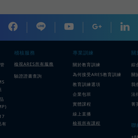
稽核服務
專業訓練
關
檢視ARES所有服務
質管
關於教育訓練
綜
為何接受ARES教育訓練
關
驗證證書查詢
MS
教育訓練選項
我
統
企業包班
法
粧品
實體課程
菁
P)
線上直播
17
檢視所有課程
品有
聯
+8