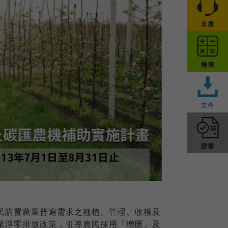
支援
報價
文件
證書
民購置農業普遍需求之種植、管理、收穫及
業淨零排放政策，引導農民採用「增匯」及