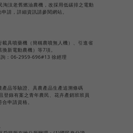
民淘汰老舊燃油農機，改採用低碳排之電動
助申請，詳細資訊請參閱網站。
行載具噴藥機（簡稱農噴無人機）、引進省
舊換新電動農機）等7項。
6-2959-696#13 徐經理
農產品等驗證、具農產品生產追溯條碼
導且登錄有案之青年農民、花卉產銷班班員
符合申請資格。
。
戶籍所在地公所辦理：(1)國民身分證、