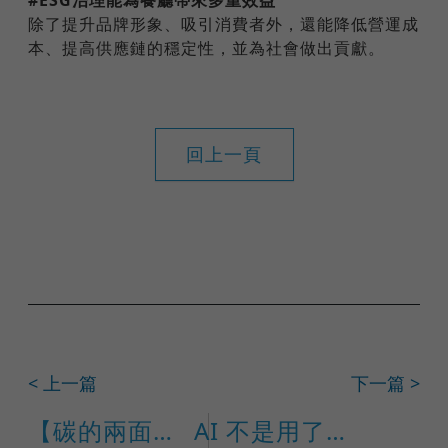
#ESG治理能為餐廳帶來多重效益
除了提升品牌形象、吸引消費者外，還能降低營運成
本、提高供應鏈的穩定性，並為社會做出貢獻。
回上一頁
< 上一篇
下一篇 >
【碳的兩面】生命的基石與氣候殺手
AI 不是用了就好：ISO 42001 如何打造企業可信任的 AI 治理