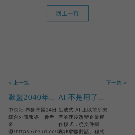
回上一頁
< 上一篇
下一篇 >
歐盟2040年氣候目標草案 化石燃料擬減8成
AI 不是用了就好：ISO 42001 如何打造企業可信任的 AI 治理
中央社 布魯塞爾24日
生成式 AI 正以前所未
綜合外電報導 參考
有的速度改變企業運
來
作模式，從文件撰
源/https://reurl.cc/09aKvY
寫、客服對話、程式