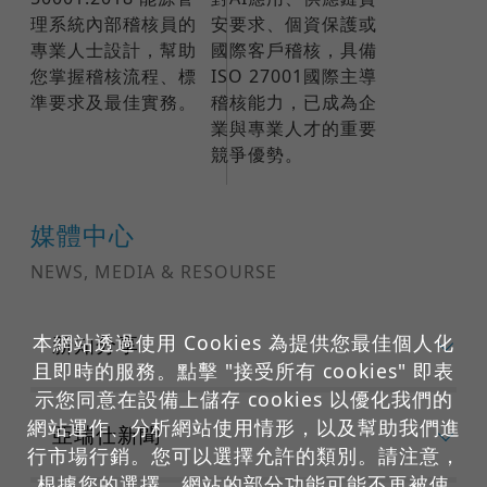
理系統內部稽核員的
安要求、個資保護或
專業人士設計，幫助
國際客戶稽核，具備
您掌握稽核流程、標
ISO 27001國際主導
準要求及最佳實務。
稽核能力，已成為企
業與專業人才的重要
競爭優勢。
媒體中心
NEWS, MEDIA & RESOURSE
本網站透過使用 Cookies 為提供您最佳個人化
新知分享
且即時的服務。點擊 "接受所有 cookies" 即表
示您同意在設備上儲存 cookies 以優化我們的
網站運作、分析網站使用情形，以及幫助我們進
亞瑞仕新聞
行市場行銷。您可以選擇允許的類別。請注意，
根據您的選擇，網站的部分功能可能不再被使