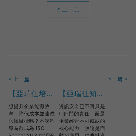
回上一頁
< 上一篇
下一篇 >
【亞瑞仕培訓課程】ISO 50001:2018 能源管理系統內部稽核員
【亞瑞仕知識學苑】ISO 27001:2022國際IRCA主導稽核員訓練課程(課程編號 17791)
想提升企業能源效
資訊安全已不再只是
率，降低成本並達成
IT部門的責任，而是
永續目標嗎？本課程
企業經營不可或缺的
專為欲成為 ISO
核心能力，無論是面
50001:2018 能源管
對AI應用、供應鏈資