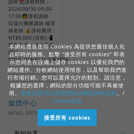
訓班📆課程時間：
2024/09/30 09:00-
17:00🧑課程講師：
亞瑞仕團隊講師 楊育
娟老師 💰課程費用：
NT$8,000 (含稅)📲
報名方式：線上報名
本網站透過使用 Cookies 為提供您最佳個人化
網址:
且即時的服務。點擊 "接受所有 cookies" 即表
https://reurl.cc/LWa8Ye-
示您同意在設備上儲存 cookies 以優化我們的
---------------------------
網站運作、分析網站使用情形，以及幫助我們進
---------------------------
行市場行銷。您可以選擇允許的類別。請注意，
--------------------------
根據您的選擇，網站的部分功能可能不再被使
用。
更多訊息可以在我們的法律諮詢中找到
。/
Cookie信息
媒體中心
NEWS, MEDIA & RESOURSE
接受所有 cookies
新知分享