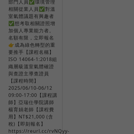
部門人員✅環境管理
相關從業人員✅對溫
室氣體議題有興趣者
✅想考取相關證照增
加個人專業能力者。​
名額有限，立即報名
👉成為綠色轉型的重
要推手【課程名稱】
ISO 14064-1:2018組
織層級溫室氣體確證
與查證主導查證員
【課程時間】
2025/06/10-06/12
09:00-17:00【課程講
師】亞瑞仕學院講師
楊育娟老師【課程費
用】NT$21,000 (含
稅)【即刻報名】
https://reurl.cc/rvNQyy-