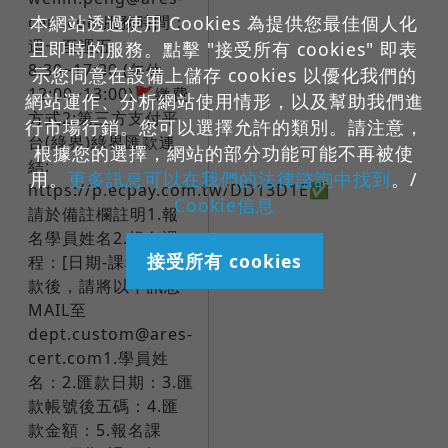
本網站透過使用 Cookies 為提供您最佳個人化
cert.com服務時間：
週一至週五
且即時的服務。點擊 "接受所有 cookies" 即表
8:30~17:30 (午休
示您同意在設備上儲存 cookies 以優化我們的
12:00~13:00)​🚩繳費
網站運作、分析網站使用情形，以及幫助我們進
方式2:第三方支付平
行市場行銷。您可以選擇允許的類別。請注意，
台(綠界)綠界匯款連
根據您的選擇，網站的部分功能可能不再被使
結:
用。
更多訊息可以在我們的法律諮詢中找到
。/
https://p.ecpay.com.tw/DD13D1E✅
Cookie信息
請於備註欄註明1.報
名學員姓名2.報名課
接受所有 cookies
程：[日期-課程名]​匯
款後，請將以下訊息
MAIL至
dept.custom@ares-
cert.com1.學員姓
名：2.匯款日期：3.匯
款帳號後五碼：4.匯
款金額：5.報名課