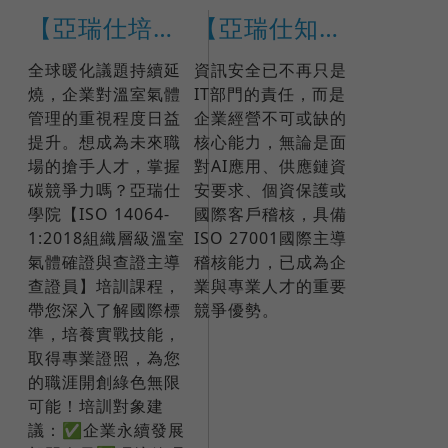
【亞瑞仕培訓課程】ISO 14064-1:2018組織層級溫室氣體確證與查證主導查證員
【亞瑞仕知識學苑】ISO 27001:2022國際IRCA主導稽核員訓練課程(課程編號 17791)
全球暖化議題持續延
資訊安全已不再只是
燒，企業對溫室氣體
IT部門的責任，而是
管理的重視程度日益
企業經營不可或缺的
提升。想成為未來職
核心能力，無論是面
場的搶手人才，掌握
對AI應用、供應鏈資
碳競爭力嗎？​亞瑞仕
安要求、個資保護或
學院【ISO 14064-
國際客戶稽核，具備
1:2018組織層級溫室
ISO 27001國際主導
氣體確證與查證主導
稽核能力，已成為企
查證員】培訓課程，
業與專業人才的重要
帶您深入了解國際標
競爭優勢。
準，培養實戰技能，
取得專業證照，為您
的職涯開創綠色無限
可能！​培訓對象建
議：✅企業永續發展