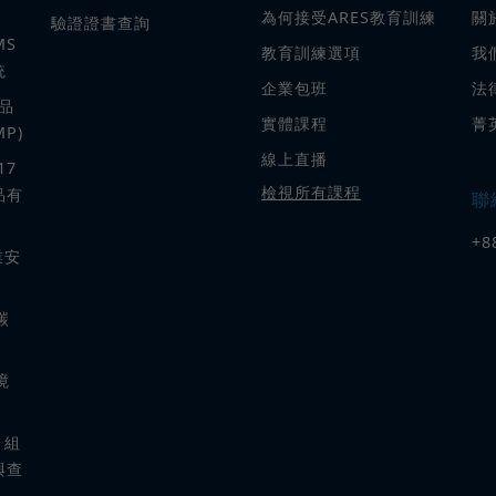
為何接受ARES教育訓練
關
驗證證書查詢
MS
教育訓練選項
我
統
企業包班
法
粧品
實體課程
菁
P)
線上直播
17
檢視所有課程
品有
聯
+8
業安
 碳
境
8 組
與查